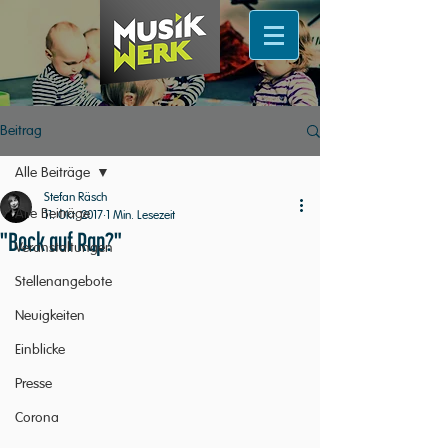
Beitrag
Alle Beiträge
Stefan Räsch
Alle Beiträge
11. Okt. 2017
1 Min. Lesezeit
"Bock auf Rap?"
Veranstaltungen
Stellenangebote
Neuigkeiten
Einblicke
Presse
Corona