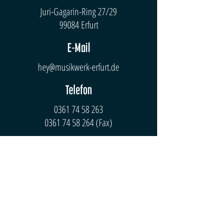
Juri-Gagarin-Ring 27/29
99084 Erfurt
E-Mail
hey@musikwerk-erfurt.de
Telefon
0361 74 58 263
0361 74 58 264
(Fax)
Bürozeiten
Mo-Do: 10 - 20 Uhr
Fr: 10 - 18 Uhr