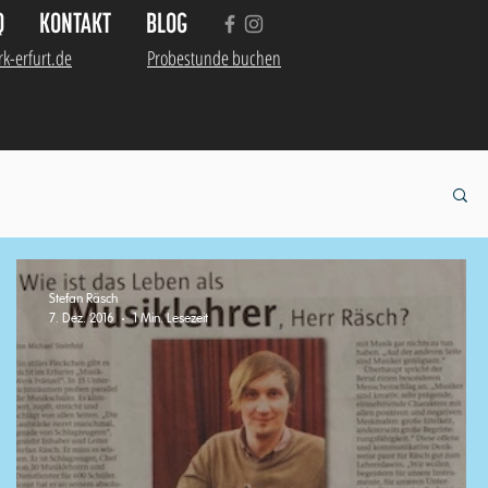
Q
KONTAKT
BLOG
k-erfurt.de
Probestunde buchen
Stefan Räsch
7. Dez. 2016
1 Min. Lesezeit