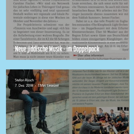
Neue jiddische Musik - im Doppelpack
Stefan Räsch
7. Dez. 2016
1 Min. Lesezeit