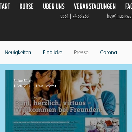
TART
KURSE
ÜBER UNS
VERANSTALTUNGEN
FA
0361 | 74 58 263
hey@musikwer
Neuigkeiten
Einblicke
Presse
Corona
Stefan Räsch
1. Feb. 2017
1 Min. Lesezeit