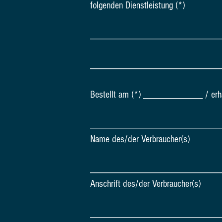
folgenden Dienstleistung (*)
__
________________________
__________________________
Bestellt am (*) ____________ / e
__________________________
Name des/der Verbraucher(s)
__________________________
Anschrift des/der Verbraucher(s)
__________________________