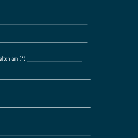
_____________________________
_____________________________
rhalten am (*) __________________
______________________________
______________________________
______________________________