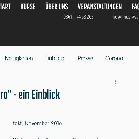
TART
KURSE
ÜBER UNS
VERANSTALTUNGEN
FA
0361 | 74 58 263
hey@musikwer
Neuigkeiten
Einblicke
Presse
Corona
a" - ein Einblick
takt, November 2016