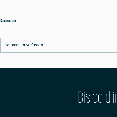
Kommentare
Kommentar verfassen...
Das MusikWerk ist eine große Band
Wir öffnen die hei
Bis bald 