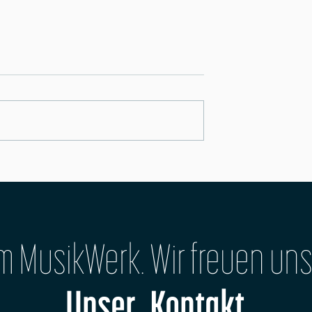
Musiker aus Leidenschaft
ligen MusikWerkhallen
im MusikWerk. Wir freuen uns
Unser Kontakt