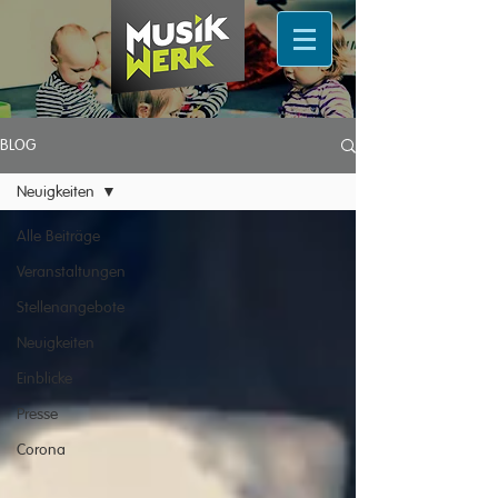
BLOG
Neuigkeiten
Alle Beiträge
Veranstaltungen
Stellenangebote
Neuigkeiten
Einblicke
Presse
Corona