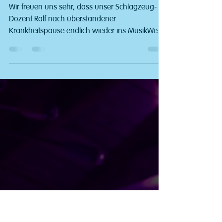
Stefan Räsch
29. Nov. 2022
1 Min. Lesezeit
Schlagzeug-Dozent Ralf Pestel zurück
im MusikWerk
Wir freuen uns sehr, dass unser Schlagzeug-
Dozent Ralf nach überstandener
Krankheitspause endlich wieder ins MusikWerk
zurückkehrt! Wir...