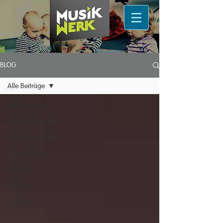
BLOG
Alle Beiträge
Alle Beiträge
Veranstaltungen
Stellenangebote
Neuigkeiten
Einblicke
Presse
Corona