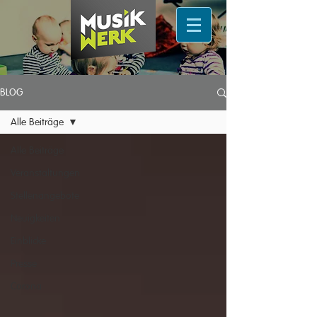
BLOG
Alle Beiträge
Alle Beiträge
Veranstaltungen
Stellenangebote
Neuigkeiten
Einblicke
Presse
Corona