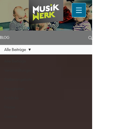
BLOG
Alle Beiträge
Alle Beiträge
Veranstaltungen
Stellenangebote
Neuigkeiten
Einblicke
Presse
Corona