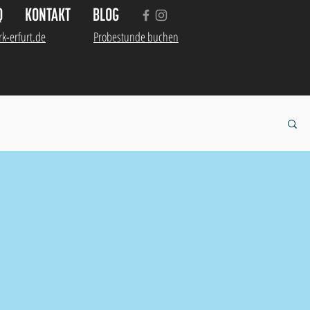
Q
KONTAKT
BLOG
k-erfurt.de
Probestunde buchen