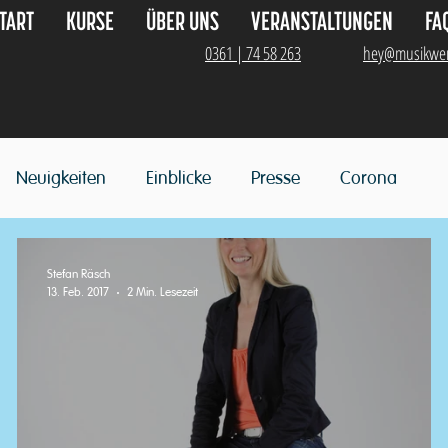
TART
KURSE
ÜBER UNS
VERANSTALTUNGEN
FA
0361 | 74 58 263
hey@musikwer
Neuigkeiten
Einblicke
Presse
Corona
Stefan Räsch
13. Feb. 2017
2 Min. Lesezeit