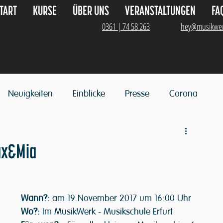
TART
KURSE
ÜBER UNS
VERANSTALTUNGEN
FA
0361 | 74 58 263
hey@musikwer
Neuigkeiten
Einblicke
Presse
Corona
ax&Mia
Wann?:
 am 19.November 2017 um 16:00 Uhr
Wo?:
 Im MusikWerk - Musikschule Erfurt