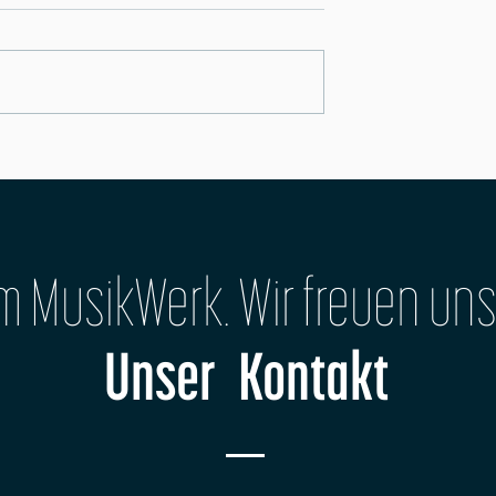
"Bock auf Rap?"
ngsformat startet:
AGE No. 1
im MusikWerk. Wir freuen uns
Unser Kontakt