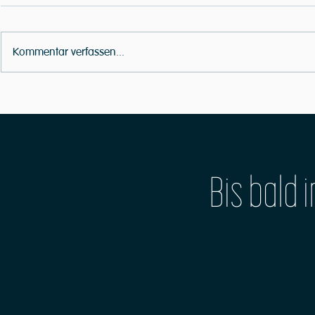
Kommentar verfassen...
MusikWerk-Worshops: Start im Januar 2023
Neues Veranstaltu
MusikWerk OPEN ST
Bis bald 