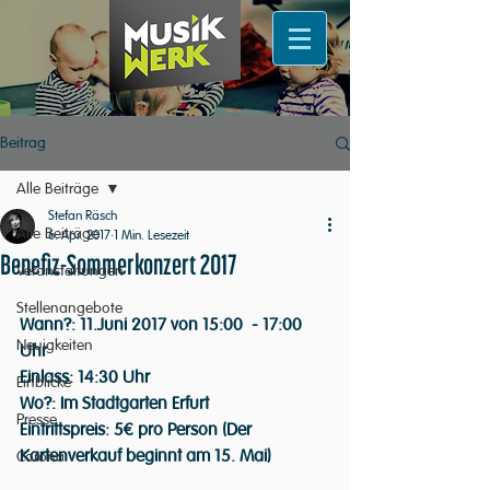
Beitrag
Alle Beiträge
Stefan Räsch
Alle Beiträge
6. Apr. 2017
1 Min. Lesezeit
Benefiz-Sommerkonzert 2017
Veranstaltungen
Stellenangebote
Wann?: 11.Juni 2017 von 15:00  - 17:00 
Neuigkeiten
Uhr
Einlass: 14:30 Uhr
Einblicke
Wo?: Im Stadtgarten Erfurt
Presse
Eintrittspreis: 5€ pro Person (Der 
Kartenverkauf beginnt am 15. Mai)
Corona