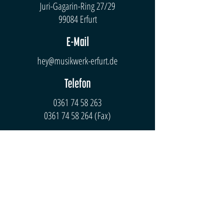
Juri-Gagarin-Ring 27/29
99084 Erfurt
E-Mail
hey@musikwerk-erfurt.de
Telefon
0361 74 58 263
0361 74 58 264
(Fax)
Bürozeiten
Mo-Do: 10 - 20 Uhr
Fr: 10 - 18 Uhr