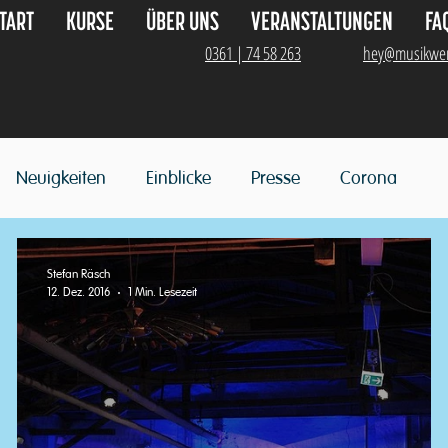
TART
KURSE
ÜBER UNS
VERANSTALTUNGEN
FA
0361 | 74 58 263
hey@musikwer
Neuigkeiten
Einblicke
Presse
Corona
Stefan Räsch
12. Dez. 2016
1 Min. Lesezeit