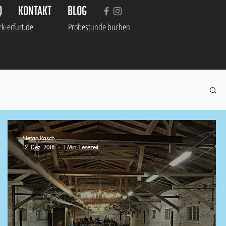
Q
KONTAKT
BLOG
k-erfurt.de
Probestunde buchen
Stefan Räsch
12. Dez. 2016
1 Min. Lesezeit