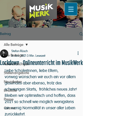
Beitrag
Alle Beiträge
Stefan Räsch
Alle Beiträge
8. Jan. 2021
3 Min. Lesezeit
Lockdown - Onlineunterricht im MusikWerk
Veranstaltungen
Liebe SchülerInnen, liebe Eltern,
Stellenangebote
vorweg wünschen wir euch ein vor allem 
Neuigkeiten
gesundes aber ebenso, trotz des 
schwierigen Starts,  fröhliches neues Jahr! 
Einblicke
Bleiben wir optimistisch und hoffen, dass 
Presse
2021 so schnell wie möglich wenigstens 
ein wenig Normalität in unser aller Leben 
Corona
zurückkehrt.