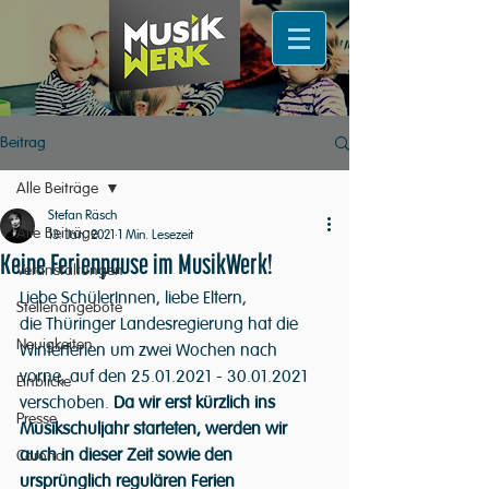
Beitrag
Alle Beiträge
Stefan Räsch
Alle Beiträge
13. Jan. 2021
1 Min. Lesezeit
Keine Ferienpause im MusikWerk!
Veranstaltungen
Liebe SchülerInnen, liebe Eltern,
Stellenangebote
die Thüringer Landesregierung hat die 
Neuigkeiten
Winterferien um zwei Wochen nach 
vorne, auf den 25.01.2021 - 30.01.2021 
Einblicke
verschoben. 
Da wir erst kürzlich ins 
Presse
Musikschuljahr starteten, werden wir 
auch in dieser Zeit sowie den 
Corona
ursprünglich regulären Ferien 