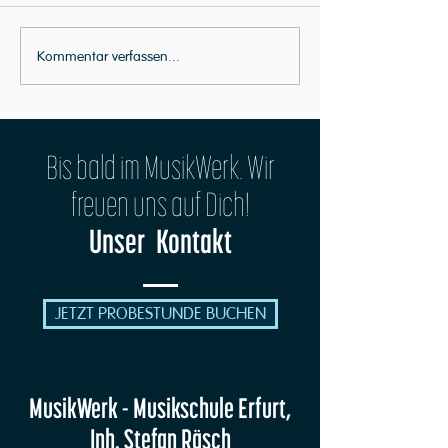
Party-Hard: Adé 2021
Kommentar verfassen...
Musikschuljahr 2022 // Infektionsschutz
Bis bald im MusikWerk. Wir
freuen uns auf Dich!
Unser Kontakt
JETZT PROBESTUNDE BUCHEN
MusikWerk - Musikschule Erfurt,
Inh. Stefan Räsch