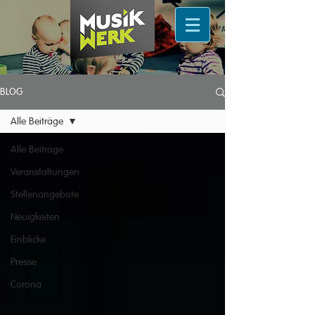
BLOG
Alle Beiträge
Alle Beiträge
Veranstaltungen
Stellenangebote
Neuigkeiten
Einblicke
Presse
Corona