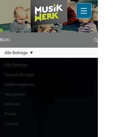
BLOG
Alle Beiträge
Alle Beiträge
Veranstaltungen
Stellenangebote
Neuigkeiten
Einblicke
Presse
Corona