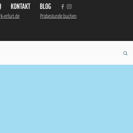
Q
KONTAKT
BLOG
k-erfurt.de
Probestunde buchen