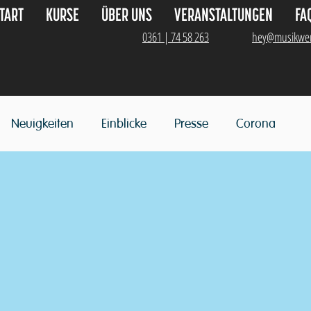
TART
KURSE
ÜBER UNS
VERANSTALTUNGEN
FA
0361 | 74 58 263
hey@musikwer
Neuigkeiten
Einblicke
Presse
Corona