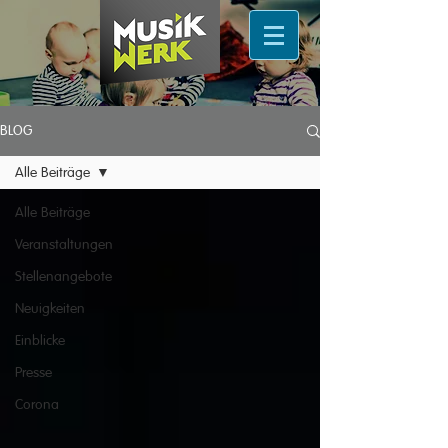
BLOG
Alle Beiträge
Alle Beiträge
Veranstaltungen
Stellenangebote
Neuigkeiten
Einblicke
Presse
Corona