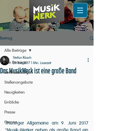
Beitrag
Alle Beiträge
Stefan Räsch
Alle Beiträge
21. Juni 2017
1 Min. Lesezeit
Das MusikWerk ist eine große Band
Veranstaltungen
Stellenangebote
Neuigkeiten
Einblicke
Presse
Corona
Thüringer Allgemeine am 9. Juni 2017 
"Musik-Werker geben als große Band ein 