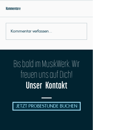
Kommentare
Musiker aus Leidenschaft
Neue jiddische Musik - i
Kommentar verfassen...
Bis bald im MusikWerk. Wir
freuen uns auf Dich!
Unser Kontakt
JETZT PROBESTUNDE BUCHEN