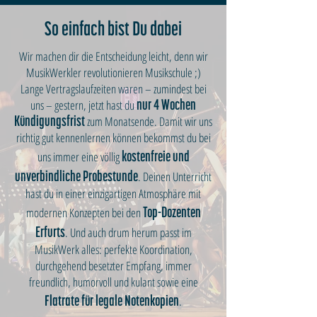
So einfach bist Du dabei
Wir machen dir die Entscheidung leicht, denn wir
MusikWerkler revolutionieren Musikschule ;)
Lange Vertragslaufzeiten waren – zumindest bei
uns – gestern, jetzt hast du
nur 4 Wochen
zum Monatsende. Damit wir uns
Kündigungsfrist
richtig gut kennenlernen können bekommst du bei
uns immer eine völlig
kostenfreie und
. Deinen Unterricht
unverbindliche Probestunde
hast du in einer einzigartigen Atmosphäre mit
modernen Konzepten bei den
Top-Dozenten
. Und auch drum herum passt im
Erfurts
MusikWerk alles: perfekte Koordination,
durchgehend besetzter Empfang, immer
freundlich, humorvoll und kulant sowie eine
.
Flatrate für legale Notenkopien