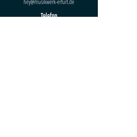
hey@musikwerk-erfurt.de
Telefon
0361 74 58 263
0361 74 58 264
(Fax)
Bürozeiten
Mo-Do: 10 - 20 Uhr
Fr: 10 - 18 Uhr