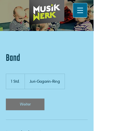
Band
1 Std.
1
Juri-Gagarin-Ring
S
t
d
Weiter