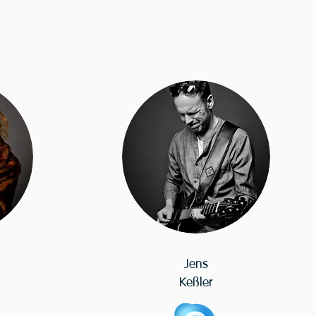
Jens
Keßler