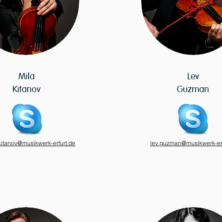
Mila
Lev
Kitanov
Guzman
kitanov@musikwerk-erfurt.de
lev.guzman@musikwerk-erf