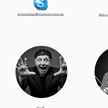
philipp.körber@musikwerk-erfurt.de
fabio.