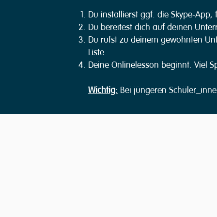
Du installierst ggf. die Skype-App
Du bereitest dich auf deinen Unterr
Du rufst zu deinem gewohnten Unte
Liste.
Deine Onlinelesson beginnt. Viel S
Wichtig:
Bei jüngeren Schüler_innen