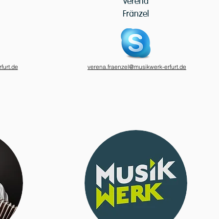
Verena
Fränzel
furt.de
verena.fraenzel@musikwerk-erfurt.de