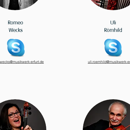
Romeo
Uli
Wecks
Römhild
wecks@musikwerk-erfurt.de
uli.roemhild@musikwerk-er