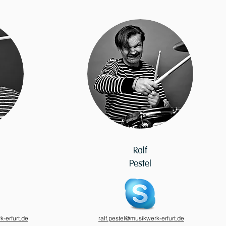
Ralf
Pestel
k-erfurt.de
ralf.pestel@musikwerk-erfurt.de