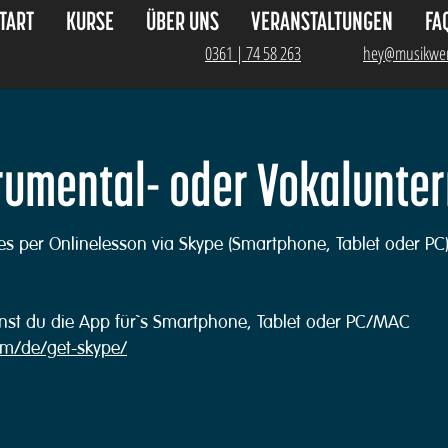
TART
KURSE
ÜBER UNS
VERANSTALTUNGEN
FA
0361 | 74 58 263
hey@musikwer
rumental- oder Vokalunter
res per Onlinelesson via Skype (Smartphone, Tablet oder PC)
nst du die App für`s Smartphone, Tablet oder PC/MAC
om/de/get-skype/