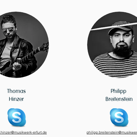
Thomas
Philipp
Hinzer
Breitenstein
.hinzer@musikwerk-erfurt.de
philipp.breitenstein@musikwer