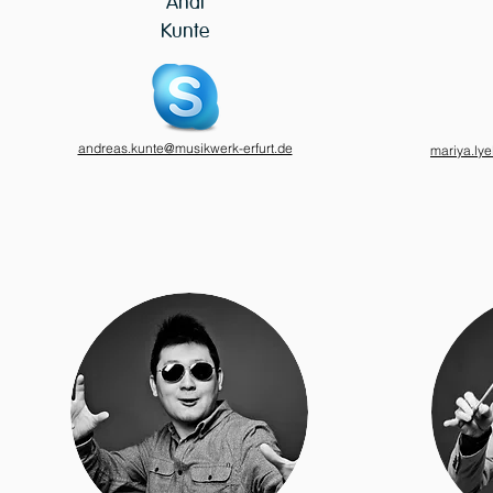
Andi
Kunte
andreas.kunte@musikwerk-erfurt.de
mariya.ly