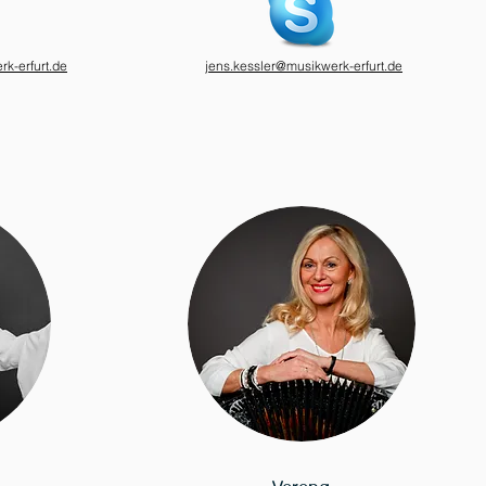
k-erfurt.de
jens.kessler@musikwerk-erfurt.de