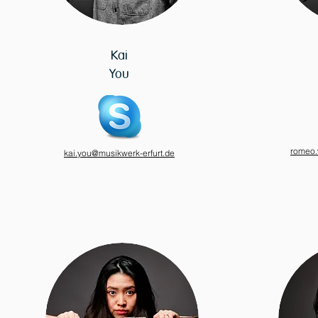
Kai
You
romeo.
kai.you@musikwerk-erfurt.de