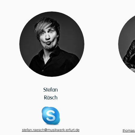
Stefan
Räsch
stefan.raesch@musikwerk-erfurt.de
thomas