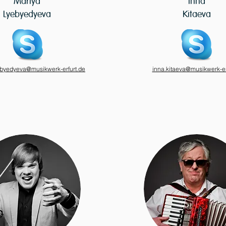
Mariya
Inna
Lyebyedyeva
Kitaeva
ebyedyeva@musikwerk-erfurt.de
inna.kitaeva@musikwerk-er