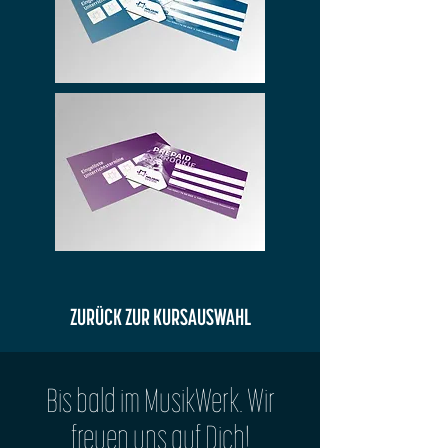
ZURÜCK ZUR KURSAUSWAHL
Bis bald im MusikWerk. Wir
freuen uns auf Dich!