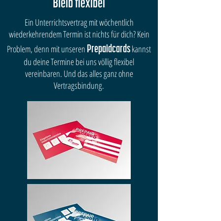
Bleib flexibel
Ein Unterrichtsvertrag mit wöchentlich
wiederkehrendem Termin ist nichts für dich? Kein
Problem, denn mit unseren
kannst
Prepaidcards
du deine Termine bei uns völlig flexibel
vereinbaren. Und das alles ganz ohne
Vertragsbindung.