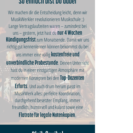
So einfach bist Du dabei
Wir machen dir die Entscheidung leicht, denn wir
MusikWerkler revolutionieren Musikschule ;)
Lange Vertragslaufzeiten waren – zumindest bei
uns – gestern, jetzt hast du
nur 4 Wochen
zum Monatsende. Damit wir uns
Kündigungsfrist
richtig gut kennenlernen können bekommst du bei
uns immer eine völlig
kostenfreie und
. Deinen Unterricht
unverbindliche Probestunde
hast du in einer einzigartigen Atmosphäre mit
modernen Konzepten bei den
Top-Dozenten
. Und auch drum herum passt im
Erfurts
MusikWerk alles: perfekte Koordination,
durchgehend besetzter Empfang, immer
freundlich, humorvoll und kulant sowie eine
.
Flatrate für legale Notenkopien