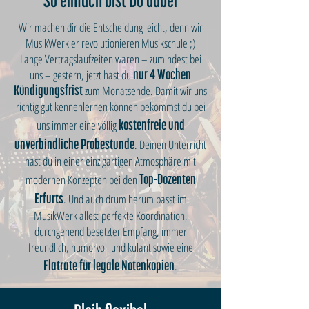
So einfach bist Du dabei
Wir machen dir die Entscheidung leicht, denn wir
MusikWerkler revolutionieren Musikschule ;)
Lange Vertragslaufzeiten waren – zumindest bei
uns – gestern, jetzt hast du
nur 4 Wochen
zum Monatsende. Damit wir uns
Kündigungsfrist
richtig gut kennenlernen können bekommst du bei
uns immer eine völlig
kostenfreie und
. Deinen Unterricht
unverbindliche Probestunde
hast du in einer einzigartigen Atmosphäre mit
modernen Konzepten bei den
Top-Dozenten
. Und auch drum herum passt im
Erfurts
MusikWerk alles: perfekte Koordination,
durchgehend besetzter Empfang, immer
freundlich, humorvoll und kulant sowie eine
.
Flatrate für legale Notenkopien