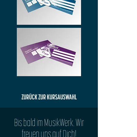
ZURÜCK ZUR KURSAUSWAHL
Bis bald im MusikWerk. Wir
freuen uns auf Dich!