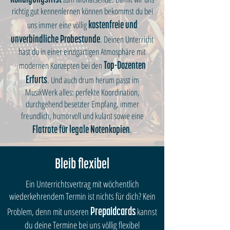
richtig gut kennenlernen können bekommst du bei
uns immer eine völlig
kostenfreie und
. Deinen Unterricht
unverbindliche Probestunde
hast du in einer einzigartigen Atmosphäre mit
modernen Konzepten bei den
Top-Dozenten
. Und auch drum herum passt im
Erfurts
MusikWerk alles: perfekte Koordination,
durchgehend besetzter Empfang, immer
freundlich, humorvoll und kulant sowie eine
.
Flatrate für legale Notenkopien
Bleib flexibel
Ein Unterrichtsvertrag mit wöchentlich
wiederkehrendem Termin ist nichts für dich? Kein
Problem, denn mit unseren
kannst
Prepaidcards
du deine Termine bei uns völlig flexibel