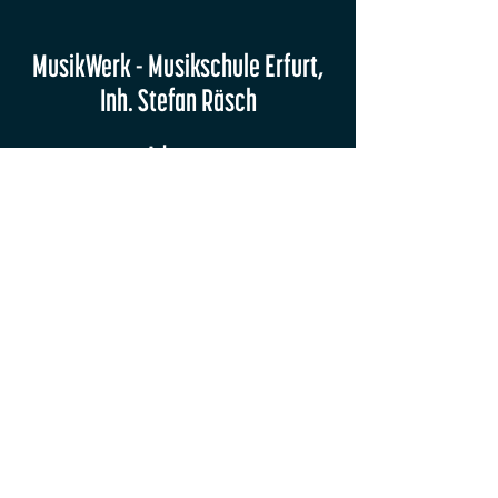
MusikWerk - Musikschule Erfurt,
Inh. Stefan Räsch
Adresse
Juri-Gagarin-Ring 27/29
99084 Erfurt
E-Mail
hey@musikwerk-erfurt.de
Telefon
0361 74 58 263
0361 74 58 264
(Fax)