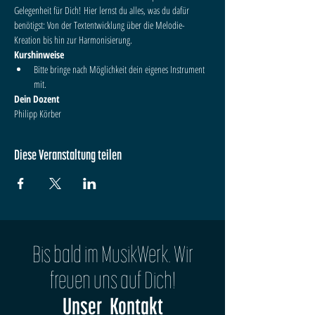
Gelegenheit für Dich! Hier lernst du alles, was du dafür 
benötigst: Von der Textentwicklung über die Melodie-
Kreation bis hin zur Harmonisierung.
Kurshinweise
Bitte bringe nach Möglichkeit dein eigenes Instrument 
mit.
Dein Dozent 
Philipp Körber
Diese Veranstaltung teilen
Bis bald im MusikWerk. Wir
freuen uns auf Dich!
Unser Kontakt