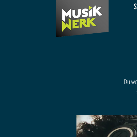
S
Du wo