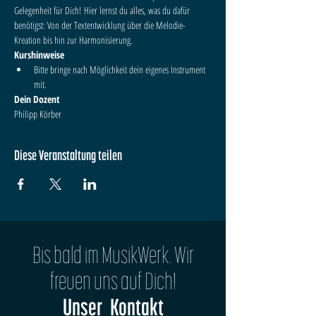
Gelegenheit für Dich! Hier lernst du alles, was du dafür 
benötigst: Von der Textentwicklung über die Melodie-
Kreation bis hin zur Harmonisierung.
Kurshinweise
Bitte bringe nach Möglichkeit dein eigenes Instrument 
mit.
Dein Dozent 
Philipp Körber
Diese Veranstaltung teilen
Bis bald im MusikWerk. Wir
freuen uns auf Dich!
Unser Kontakt