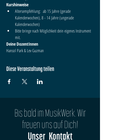
Kurshinweise
Altersempfehlung:  ab 15 Jahre (gerade 
Kalenderwochen), 8 - 14 Jahre (ungerade 
Kalenderwochen)
Bitte bringe nach Möglichkeit dein eigenes Instrument 
mit. 
Deine DozentInnen
Hansol Park & Lev Guzman
Diese Veranstaltung teilen
Bis bald im MusikWerk. Wir
freuen uns auf Dich!
Unser Kontakt