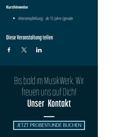
Kurshinweise
Altersempfehlung: ab 15 Jahre (gerade
Kalenderwochen), 8 - 14 Jahre (ungerade
Kalenderwochen)
Bitte bringe nach Möglichkeit dein eigenes
Diese Veranstaltung teilen
Instrument mit.
Deine DozentInnen
Hansol Park & Lev Guzman
Bis bald im MusikWerk. Wir
freuen uns auf Dich!
Unser Kontakt
JETZT PROBESTUNDE BUCHEN