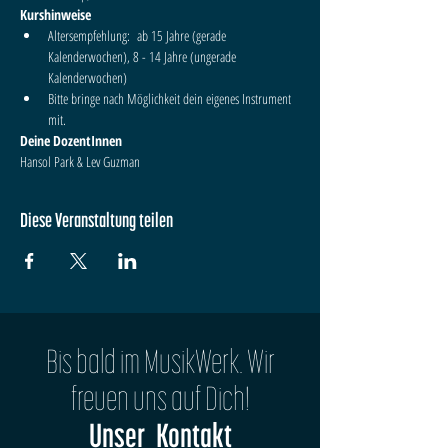
Kurshinweise
Altersempfehlung:  ab 15 Jahre (gerade 
Kalenderwochen), 8 - 14 Jahre (ungerade 
Kalenderwochen)
Bitte bringe nach Möglichkeit dein eigenes Instrument 
mit. 
Deine DozentInnen
Hansol Park & Lev Guzman
Diese Veranstaltung teilen
Bis bald im MusikWerk. Wir
freuen uns auf Dich!
Unser Kontakt