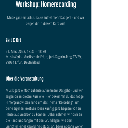
Workshop: Homerecording
Musik ganz einfach zuhause aufnehmen? Das geht - und wir
zeigen dir in diesem Kurs wie!
Zeit & Ort
21. März 2023, 17:30 – 18:30
MusikWerk - Musikschule Erfurt, Juri-Gagarin-Ring 27/29,
99084 Erfurt, Deutschland
Über die Veranstaltung
Musik ganz einfach zuhause aufnehmen? Das geht - und wir 
zeigen dir in diesem Kurs wie! Hier bekommst du das nötige 
Hintergrundwissen rund um das Thema "Recording", um 
deine eigenen kreativen Ideen künftig ganz bequem von zu 
Hause aus umsetzen zu können. Dabei nehmen wir dich an 
die Hand und fangen mit den Grundlagen, wie dem 
Einrichten eines Recording-Setups, an, bevor es dann weiter 