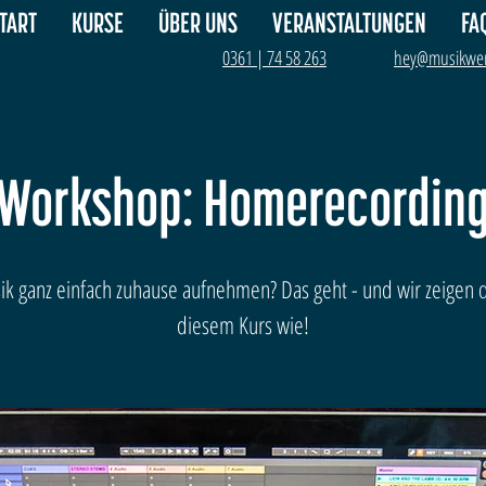
TART
KURSE
ÜBER UNS
VERANSTALTUNGEN
FA
0361 | 74 58 263
hey@musikwer
Workshop: Homerecordin
k ganz einfach zuhause aufnehmen? Das geht - und wir zeigen d
diesem Kurs wie!