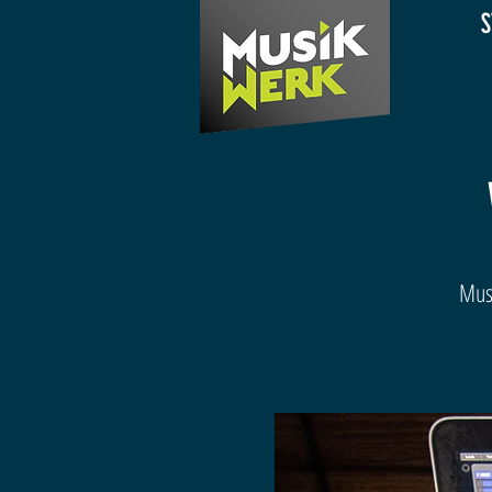
S
Musi