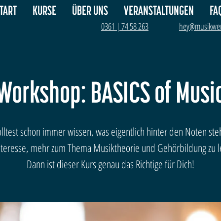
TART
KURSE
ÜBER UNS
VERANSTALTUNGEN
FA
0361 | 74 58 263
hey@musikwer
Workshop: BASICS of Musi
lltest schon immer wissen, was eigentlich hinter den Noten ste
Interesse, mehr zum Thema Musiktheorie und Gehörbildung zu l
Dann ist dieser Kurs genau das Richtige für Dich!