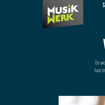
S
Du wo
hast 