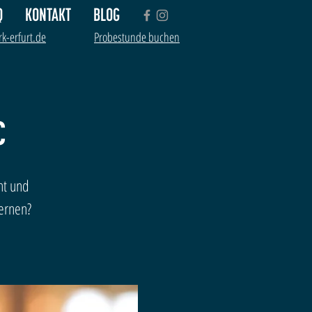
Q
KONTAKT
BLOG
k-erfurt.de
Probestunde buchen
c
ht und
ernen?