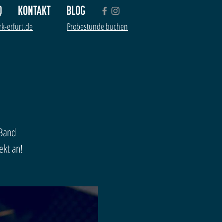
Q
KONTAKT
BLOG
k-erfurt.de
Probestunde buchen
 Band
ekt an!