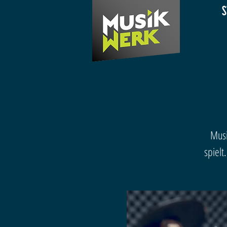
S
Musi
spielt