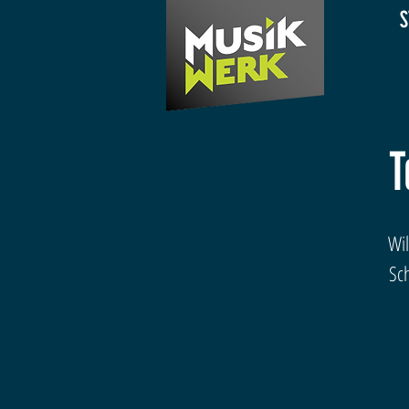
S
T
Wi
Sc