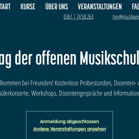
TART
KURSE
ÜBER UNS
VERANSTALTUNGEN
FA
0361 | 74 58 263
hey@musikwer
ag der offenen Musikschu
llkommen bei Freunden! Kostenlose Probestunden, Dozenten- 
hülerkonzerte, Workshops, Dozentengespräche und Information
Anmeldung abgeschlossen
Andere Veranstaltungen ansehen