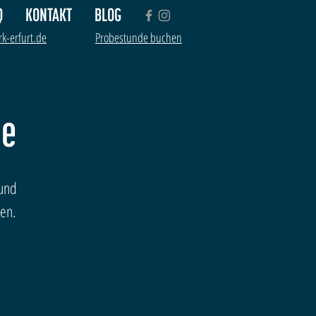
Q
KONTAKT
BLOG
k-erfurt.de
Probestunde buchen
le
und
en.