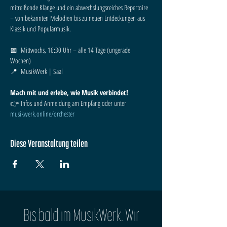
mitreißende Klänge und ein abwechslungsreiches Repertoire 
– von bekannten Melodien bis zu neuen Entdeckungen aus 
Klassik und Popularmusik.
📅  Mittwochs, 16:30 Uhr – alle 14 Tage (ungerade 
Wochen)
📍  MusikWerk | Saal
Mach mit und erlebe, wie Musik verbindet!
👉 Infos und Anmeldung am Empfang oder unter 
musikwerk.online/orchester
Diese Veranstaltung teilen
Bis bald im MusikWerk. Wir