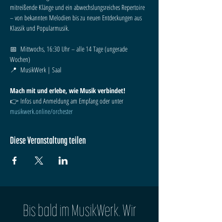
mitreißende Klänge und ein abwechslungsreiches Repertoire 
– von bekannten Melodien bis zu neuen Entdeckungen aus 
Klassik und Popularmusik.
📅  Mittwochs, 16:30 Uhr – alle 14 Tage (ungerade 
Wochen)
📍  MusikWerk | Saal
Mach mit und erlebe, wie Musik verbindet!
👉 Infos und Anmeldung am Empfang oder unter 
musikwerk.online/orchester
Diese Veranstaltung teilen
Bis bald im MusikWerk. Wir