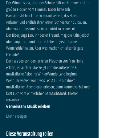
Der Winter ist da, doch der Schnee fällt noch immer nicht in 
großen Flocken vom Himmel. Dabei hatte sich 
Hamstermädchen Lillie so darauf gefreut, das Haus zu 
verlassen und endlich ihren ersten Schneemann zu bauen. 
Aber warum beginnt es einfach nicht zu schneien?
Der Biberjunge Leo, ihr bester Freund, mag die Kälte jedoch 
überhaupt nicht und möchte lieber ungestört seinen 
Winterschlaf halten. Aber was macht nicht alles für gute 
Freunde?
Doch als Leo von den leckeren Plätzchen von Frau Holle 
erfährt, ist auch er überzeugt und die aufregende & 
musikalische Reise ins WinterWunderLand beginnt.
Wenn Ihr wissen wollt, was Leo & Lillie auf ihrem 
musikalischen Abendteuer erleben, dann kommt vorbei und 
lasst Euch vom winterlichen MitMachMusik-Theater 
verzaubern.
Gemeinsam Musik erleben
Mehr anzeigen
Diese Veranstaltung teilen