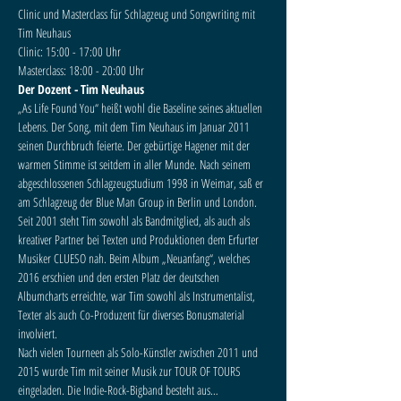
Clinic und Masterclass für Schlagzeug und Songwriting mit 
Tim Neuhaus
Clinic: 15:00 - 17:00 Uhr
Masterclass: 18:00 - 20:00 Uhr
Der Dozent - Tim Neuhaus
„As Life Found You“ heißt wohl die Baseline seines aktuellen 
Lebens. Der Song, mit dem Tim Neuhaus im Januar 2011 
seinen Durchbruch feierte. Der gebürtige Hagener mit der 
warmen Stimme ist seitdem in aller Munde. Nach seinem 
abgeschlossenen Schlagzeugstudium 1998 in Weimar, saß er 
am Schlagzeug der Blue Man Group in Berlin und London. 
Seit 2001 steht Tim sowohl als Bandmitglied, als auch als 
kreativer Partner bei Texten und Produktionen dem Erfurter 
Musiker CLUESO nah. Beim Album „Neuanfang“, welches 
2016 erschien und den ersten Platz der deutschen 
Albumcharts erreichte, war Tim sowohl als Instrumentalist, 
Texter als auch Co-Produzent für diverses Bonusmaterial 
involviert.
Nach vielen Tourneen als Solo-Künstler zwischen 2011 und 
2015 wurde Tim mit seiner Musik zur TOUR OF TOURS 
eingeladen. Die Indie-Rock-Bigband besteht aus…