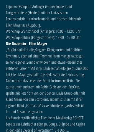
Cajonworkshop für Anfänger (Grünschnäbel) und 
Fortgeschrittene (Helden) mit der fantastischen 
Percussionistin, Lehrbuchautorin und Hochschuldozentin 
Ellen Mayer aus Augsburg.
Workshop Grünschnäbel (Anfänger): 10:00 - 12:00 Uhr
Workshop Helden (Fortgeschrittene): 13:00 - 15:00 Uhr
Die Dozentin - Ellen Mayer 
„Es gibt natürlich die gängigen Klangmuster und üblichen 
Rhythmen, aber auf einer Trommel kann man genauso gut 
seinen eigenen Sound entwickeln und etwas Persönliches 
entstehen lassen.“ Mit ihrer Leidenschaft erfolgreich sein? Das 
hat Ellen Mayer geschafft. Die Perkussion zieht sich als roter 
Faden durch das Leben der Multi-Instrumentalistin. Sie 
tourte unter anderem mit Robin Gibb von den BeeGees, 
spielte mit Pete York von der Spencer Davis Group oder mit 
Klaus Meine von den Scorpions. Zudem ist Ellen mit ihrer 
eigenen Band „Formatura“ zu verschiedenen Jazzfestivals im 
In- und Ausland eingeladen.
Als Autorin veröffentlichte Ellen beim Musikverlag SCHOTT 
bereits vier Lehrbücher (Bongo, Conga, Djémbe und Cajón) 
in der Reihe „World of Percussion“. Die Dipl.…