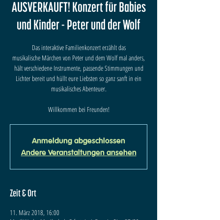
AUSVERKAUFT! Konzert für Babies
und Kinder - Peter und der Wolf
Das interaktive Familienkonzert erzählt das
musikalische Märchen von Peter und dem Wolf mal anders,
hält verschiedene Instrumente, passende Stimmungen und
Lichter bereit und hüllt eure Liebsten so ganz sanft in ein
musikalisches Abenteuer.
Willkommen bei Freunden!
Anmeldung abgeschlossen
Andere Veranstaltungen ansehen
Zeit & Ort
11. März 2018, 16:00