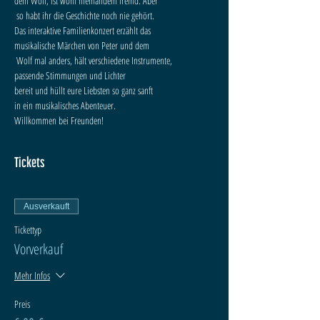
dem Wolf, ist wohl niemandem fremd. Aber

 so habt ihr die Geschichte noch nie gehört. 

Das interaktive Familienkonzert erzählt das 

musikalische Märchen von Peter und dem

 Wolf mal anders, hält verschiedene Instrumente,

passende Stimmungen und Lichter 

bereit und hüllt eure Liebsten so ganz sanft 

in ein musikalisches Abenteuer.
Willkommen bei Freunden!
Tickets
Ausverkauft
Tickettyp
Vorverkauf
Mehr Infos
Preis