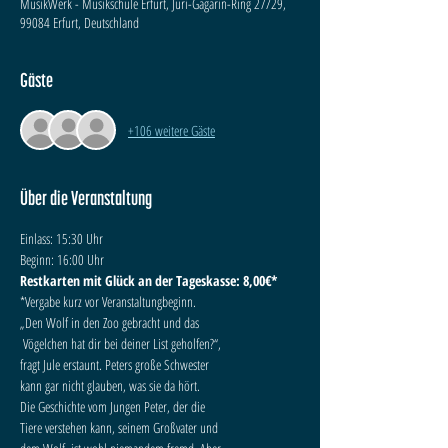
MusikWerk - Musikschule Erfurt, Juri-Gagarin-Ring 27/29,
99084 Erfurt, Deutschland
Gäste
+106 weitere Gäste
Über die Veranstaltung
Einlass: 15:30 Uhr
Beginn: 16:00 Uhr
Restkarten mit Glück an der Tageskasse: 8,00€*
*Vergabe kurz vor Veranstaltungbeginn.
„Den Wolf in den Zoo gebracht und das

 Vögelchen hat dir bei deiner List geholfen?“,

fragt Jule erstaunt. Peters große Schwester

kann gar nicht glauben, was sie da hört.

Die Geschichte vom Jungen Peter, der die

Tiere verstehen kann, seinem Großvater und 
