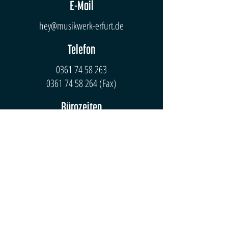
E-Mail
hey@musikwerk-erfurt.de
Telefon
0361 74 58 263
0361 74 58 264
(Fax)
Bürozeiten
Mo-Do: 10 - 20 Uhr
Fr: 10 - 18 Uhr