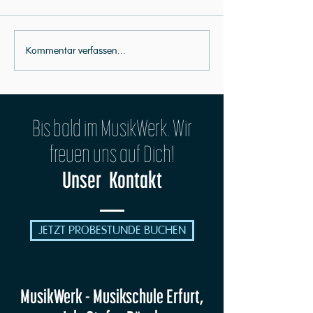
Geschenkidee für "MusikZwerke"
Kommentar verfassen...
Neues Veranstaltungsform
MusikWerk OPEN STAGE No
Bis bald im MusikWerk. Wir
freuen uns auf Dich!
Unser Kontakt
JETZT PROBESTUNDE BUCHEN
MusikWerk - Musikschule Erfurt,