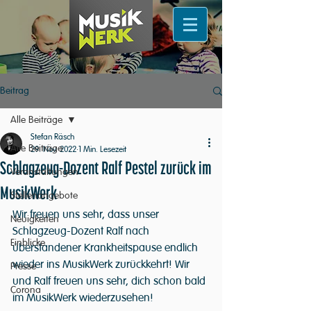
Beitrag
Alle Beiträge
Stefan Räsch
Alle Beiträge
29. Nov. 2022
1 Min. Lesezeit
Schlagzeug-Dozent Ralf Pestel zurück im
Veranstaltungen
MusikWerk
Stellenangebote
Wir freuen uns sehr, dass unser 
Neuigkeiten
Schlagzeug-Dozent Ralf nach 
Einblicke
überstandener Krankheitspause endlich 
wieder ins MusikWerk zurückkehrt! Wir 
Presse
und Ralf freuen uns sehr, dich schon bald 
Corona
im MusikWerk wiederzusehen!