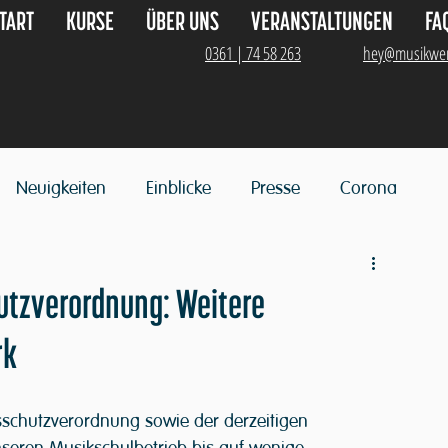
TART
KURSE
ÜBER UNS
VERANSTALTUNGEN
FA
0361 | 74 58 263
hey@musikwer
Neuigkeiten
Einblicke
Presse
Corona
utzverordnung: Weitere
rk
sschutzverordnung sowie der derzeitigen 