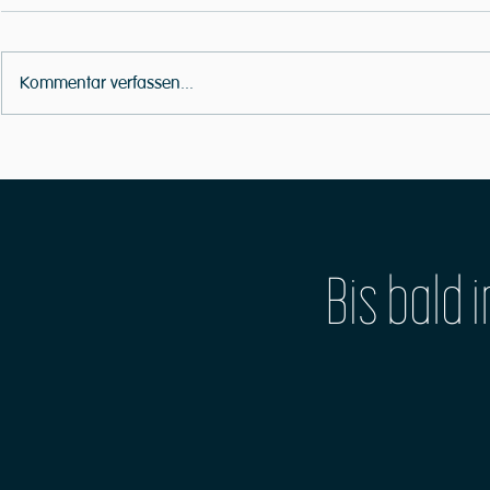
Kommentar verfassen...
Geschenkidee für 
MusikWerk-Worshops: Start im Januar 2023
Bis bald 