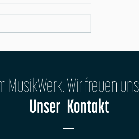
"MusikZwerke"
Schlagzeug-Dozent Ralf Pestel zurück im
MusikWerk
im MusikWerk. Wir freuen uns
Unser Kontakt