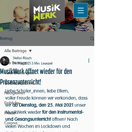
Beitrag
Alle Beiträge
Stefan Räsch
Alle Beiträge
19. Mai 2021
3 Min. Lesezeit
MusikWerk öffnet wieder für den
Veranstaltungen
Präsenzunterricht!
Stellenangebote
Liebe Schüler_innen, liebe Eltern,
Neuigkeiten
voller Freude können wir verkünden, dass 
Einblicke
wir 
ab Dienstag, den 25. Mai 2021
 unser 
MusikWerk wieder 
für den Instrumental- 
Presse
und Gesangsunterricht
 öffnen! Nach 
Corona
vielen Wochen im Lockdown und 