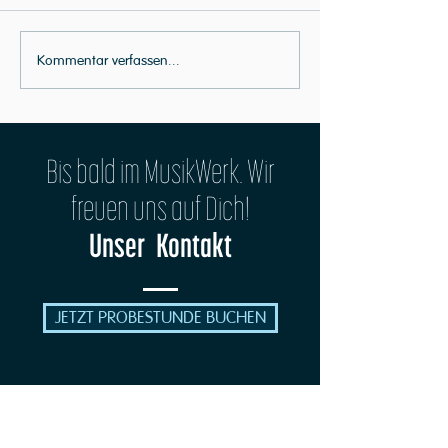
Party-Hard: Adé 2021
Kommentar verfassen...
Musikschuljahr 2022 // Infektionsschutz
Bis bald im MusikWerk. Wir
freuen uns auf Dich!
Unser Kontakt
JETZT PROBESTUNDE BUCHEN
MusikWerk - Musikschule Erfurt,
Inh. Stefan Räsch