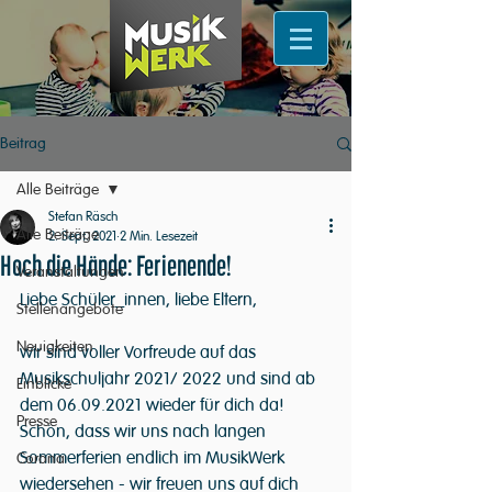
Beitrag
Alle Beiträge
Stefan Räsch
Alle Beiträge
2. Sept. 2021
2 Min. Lesezeit
Hoch die Hände: Ferienende!
Veranstaltungen
Liebe Schüler_innen, liebe Eltern,
Stellenangebote
Neuigkeiten
wir sind voller Vorfreude auf das 
Musikschuljahr 2021/ 2022 und sind ab 
Einblicke
dem 06.09.2021 wieder für dich da! 
Presse
Schön, dass wir uns nach langen 
Sommerferien endlich im MusikWerk 
Corona
wiedersehen - wir freuen uns auf dich 