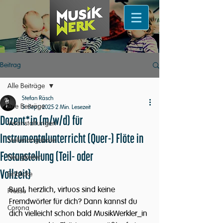
Beitrag
Alle Beiträge
Stefan Räsch
Alle Beiträge
5. Sept. 2025
2 Min. Lesezeit
Dozent*in (m/w/d) für
Veranstaltungen
Instrumentalunterricht (Quer-) Flöte in
Stellenangebote
Festanstellung (Teil- oder
Neuigkeiten
Vollzeit)
Einblicke
Bunt, herzlich, virtuos sind keine 
Presse
Fremdwörter für dich? Dann kannst du 
Corona
dich vielleicht schon bald MusikWerkler_in 