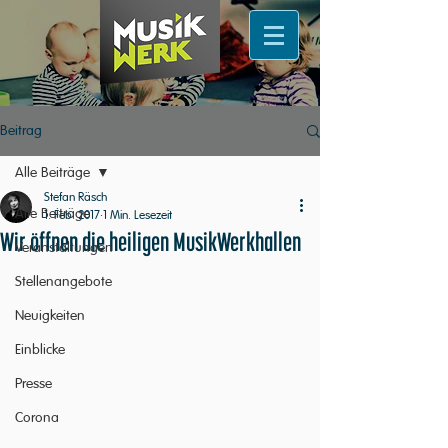
Beitrag
Alle Beiträge
Stefan Räsch
Alle Beiträge
1. Feb. 2017
1 Min. Lesezeit
Wir öffnen die heiligen MusikWerkhallen
Veranstaltungen
Stellenangebote
Neuigkeiten
Einblicke
Presse
Corona